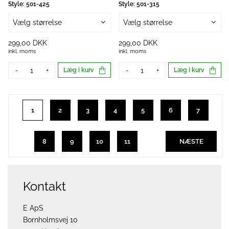
Style:
501-425
Style:
501-315
Vælg størrelse
Vælg størrelse
299,00 DKK
299,00 DKK
inkl. moms
inkl. moms
-
+
Læg i kurv
-
+
Læg i kurv
1
2
3
4
5
6
7
8
9
10
11
NÆSTE
Kontakt
E ApS
Bornholmsvej 10