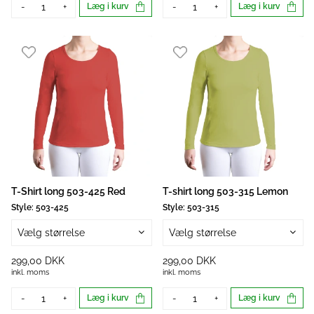
-
+
Læg i kurv
-
+
Læg i kurv
T-Shirt long 503-425 Red
T-shirt long 503-315 Lemon
Style:
503-425
Style:
503-315
Vælg størrelse
Vælg størrelse
299,00 DKK
299,00 DKK
inkl. moms
inkl. moms
-
+
Læg i kurv
-
+
Læg i kurv