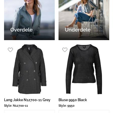
Overdele
Underdele
Bluser
Bukser
Cardigans
Leggings
Jakker
Nederdele
Skjorter
Toppe & T-shirts
Tunika
Lang Jakke N12700-11 Grey
Bluse 9950 Black
Style:
N12700-11
Style:
9950