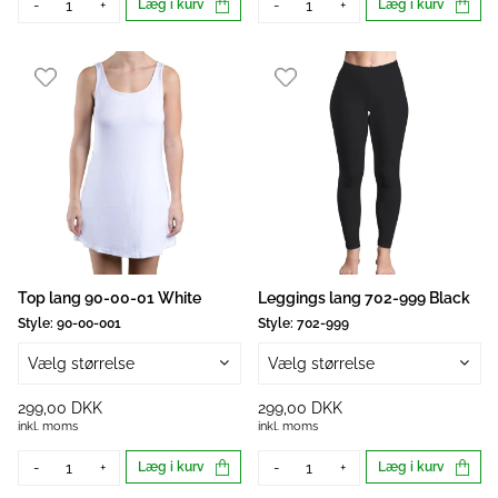
-
+
Læg i kurv
-
+
Læg i kurv
Top lang 90-00-01 White
Leggings lang 702-999 Black
Style:
90-00-001
Style:
702-999
Vælg størrelse
Vælg størrelse
299,00 DKK
299,00 DKK
inkl. moms
inkl. moms
-
+
Læg i kurv
-
+
Læg i kurv