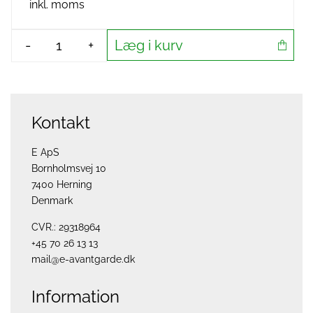
inkl. moms
Læg i kurv
-
+
Kontakt
E ApS
Bornholmsvej 10
7400 Herning
Denmark
CVR.: 29318964
+45 70 26 13 13
mail@e-avantgarde.dk
Information