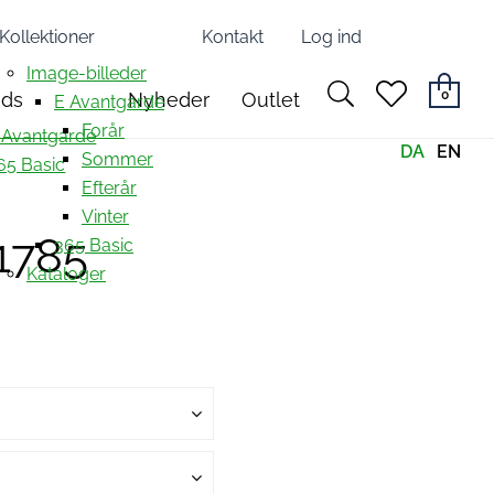
Kollektioner
Kontakt
Log ind
Image-billeder
search
heart
0
nds
Nyheder
Outlet
E Avantgarde
light
light
Forår
 Avantgarde
DA
EN
Sommer
65 Basic
Efterår
Vinter
1785
365 Basic
Kataloger