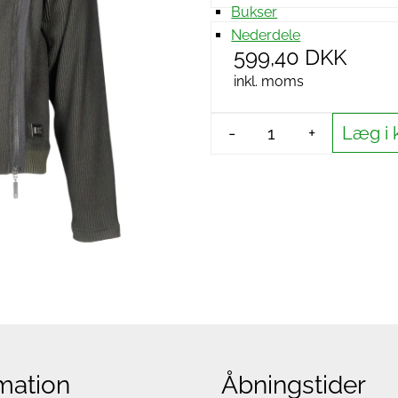
Bukser
Nederdele
599,40 DKK
inkl. moms
Læg i 
-
+
mation
Åbningstider