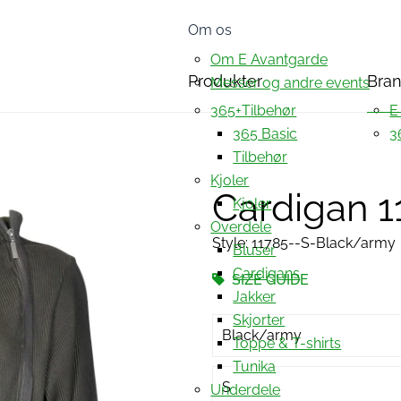
Om os
Om E Avantgarde
Produkter
Bra
Messer og andre events
365+Tilbehør
E
365 Basic
3
Tilbehør
Kjoler
Cardigan 1
Kjoler
Overdele
Style: 11785--S-Black/army
Bluser
Cardigans
SIZE GUIDE
Jakker
Skjorter
Black/army
Toppe & T-shirts
Tunika
S
Underdele