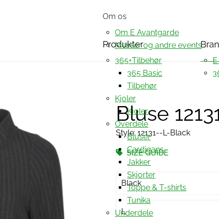
Om os
Om E Avantgarde
Produkter
Bra
Messer og andre events
365+Tilbehør
E
365 Basic
3
Tilbehør
Kjoler
Bluse 1213
Kjoler
Overdele
Style: 12131--L-Black
Bluser
Cardigans
SIZE GUIDE
Jakker
Skjorter
Black
Toppe & T-shirts
Tunika
L
Underdele