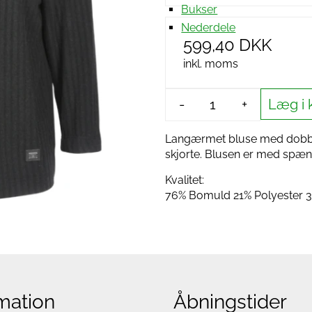
Bukser
Nederdele
599,40 DKK
inkl. moms
Læg i 
-
+
Langærmet bluse med dobbelt
skjorte. Blusen er med spæ
Kvalitet:
76% Bomuld 21% Polyester 3
mation
Åbningstider