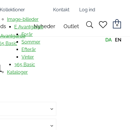
Kollektioner
Kontakt
Log ind
Image-billeder
search
heart
0
nds
Nyheder
Outlet
E Avantgarde
light
light
Forår
 Avantgarde
DA
EN
Sommer
65 Basic
Efterår
Vinter
1
365 Basic
Kataloger