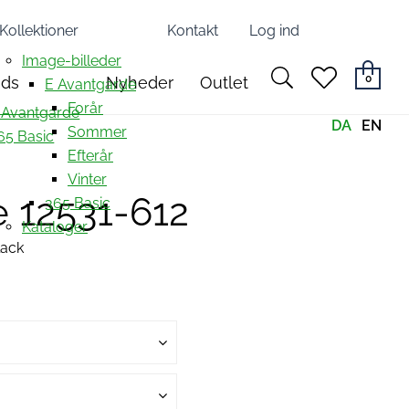
Kollektioner
Kontakt
Log ind
Image-billeder
search
heart
0
nds
Nyheder
Outlet
E Avantgarde
light
light
Forår
 Avantgarde
DA
EN
Sommer
65 Basic
Efterår
Vinter
e 12531-612
365 Basic
Kataloger
lack