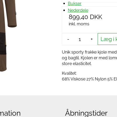
Bukser
Nederdele
899,40 DKK
inkl. moms
Læg i 
-
+
Unik sporty frakke kjole med
og bagtil. Kjolen er med lomm
store elasticitet.
Kvalitet:
68% Viskose 27% Nylon 5% E
mation
Åbningstider