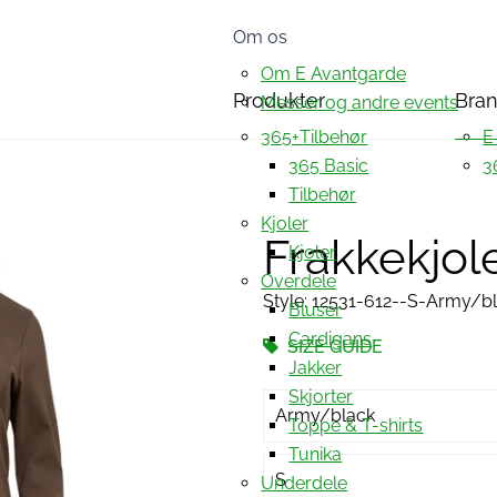
Om os
Om E Avantgarde
Produkter
Bra
Messer og andre events
365+Tilbehør
E
365 Basic
3
Tilbehør
Kjoler
Frakkekjol
Kjoler
Overdele
Style: 12531-612--S-Army/b
Bluser
Cardigans
SIZE GUIDE
Jakker
Skjorter
Army/black
Toppe & T-shirts
Tunika
S
Underdele