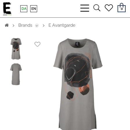
bars
search
heart
DA
EN
0
light
light
light
Brands
E Avantgarde