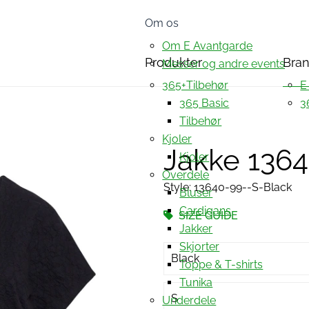
Om os
Om E Avantgarde
Produkter
Bra
Messer og andre events
365+Tilbehør
E
365 Basic
3
Tilbehør
Kjoler
Jakke 136
Kjoler
Overdele
Style: 13640-99--S-Black
Bluser
Cardigans
SIZE GUIDE
Jakker
Skjorter
Black
Toppe & T-shirts
Tunika
S
Underdele