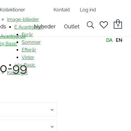
Kollektioner
Kontakt
Log ind
Image-billeder
search
heart
0
nds
Nyheder
Outlet
E Avantgarde
light
light
Forår
 Avantgarde
DA
EN
Sommer
65 Basic
Efterår
Vinter
40-99
365 Basic
Kataloger