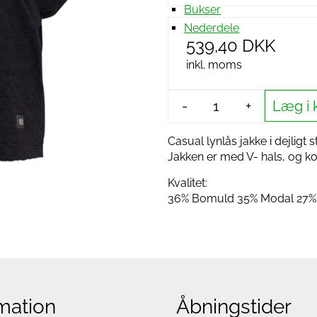
Bukser
Nederdele
539,40 DKK
inkl. moms
Læg i 
-
+
Casual lynlås jakke i dejligt
Jakken er med V- hals, og k
Kvalitet:
36% Bomuld 35% Modal 27% 
mation
Åbningstider