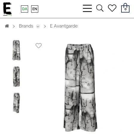
bars
search
heart
DA
EN
0
light
light
light
Brands
E Avantgarde