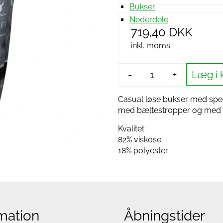
Bukser
Nederdele
719,40 DKK
inkl. moms
Læg i 
-
+
Casual løse bukser med spec
med bæltestropper og med
Kvalitet:
82% viskose
18% polyester
mation
Åbningstider