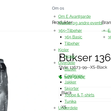
Om os
Om E Avantgarde
Produkter
Bra
Messer og andre events
365+Tilbehør
E
365 Basic
3
Tilbehør
Kjoler
Bukser 13
Kjoler
Overdele
Style: 13673-99--XS-Black
Bluser
Cardigans
SIZE GUIDE
Jakker
Skjorter
Black
Toppe & T-shirts
Tunika
XS
Underdele