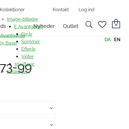
Kollektioner
Kontakt
Log ind
Image-billeder
search
heart
0
nds
Nyheder
Outlet
E Avantgarde
light
light
Forår
 Avantgarde
DA
EN
Sommer
65 Basic
Efterår
Vinter
673-99
365 Basic
Kataloger