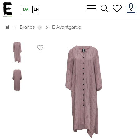
bars
search
heart
DA
EN
0
light
light
light
Brands
E Avantgarde