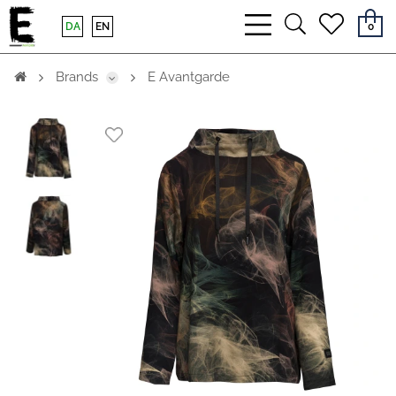
bars
search
heart
DA
EN
0
light
light
light
Brands
E Avantgarde