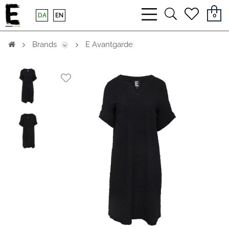
bars
search
heart
DA
EN
0
light
light
light
Brands
E Avantgarde