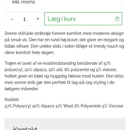
inkl. moms
Læg i kurv
-
+
Denne stilfulde striktrøje forener komfort med moderne design
på smuk vis. Den har en rund høj krave, der giver en elegant og
tidløs silhuet. Den unikke slids i siden tilføjer et trendy touch og
sikrer komfort hele dagen.
Trøjen er lavet af en kvalitetsblanding bestående af 57%
polyacryl, 20% alpaca, 12% uld, 6% polyamid og 5% viskose,
hvilket giver en blød og hyggelig følelse mod huden. Den lette,
men varme strik gør den perfekt til lag-på-lag styling i de
køligere måneder.
Kvalitet:
57% Polyacryl 20% Alpaca 12% Wool 6% Polyamide 5% Viscose
Kontakt