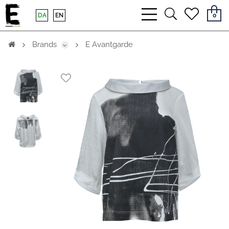
bars
search
heart
DA
EN
0
light
light
light
Brands
E Avantgarde