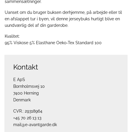
sammensætninger.
Uanset om du bruger buksen derhjemme, på arbejde eller til
en afslappet tur i byen, vil denne jerseybuks hurtigt blive en
uundværlig del af din garderobe.
Kvalitet:
95% Viskose 5% Elasthane Oeko-Tex Standard 100
Kontakt
E ApS
Bornholmsvej 10
7400 Herning
Denmark
CVR.: 29318964
+45 70 26 13 13
mail@e-avantgarde.dk