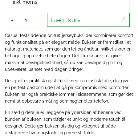
inkl. moms
Læg i kurv
-
+
Casual løstsiddende printet jerseybuks, der kombinerer komfort
og funktionalitet på en elegant måde. Buksen er fremstillet i et
naturligt materiale, som gør den let og åndbar, hvilket sikrer en
behagelig oplevelse hele dagen. Det strækbare stof giver
maksimal bevægelsesfrihed, så du kan bevæge dig frit og
ubesværet, uanset hvad dagen bringer.
Designet er praktisk og stilfuldt med en elastisk talje, der giver
en perfekt pasform uden at gå på kompromis med komforten.
Buksen har også praktiske lommer i sidesømmene, som gør det
nemt at opbevare småting som nøgler eller telefon.
En særlig detalje er læggene på ydersiden af benene ved
bunden af buksen, som tilføjer et unikt og moderne touch til
designet. Dette gør buksen alsidig og velegnet til både
afslappede hverdagslooks og mere stilfulde