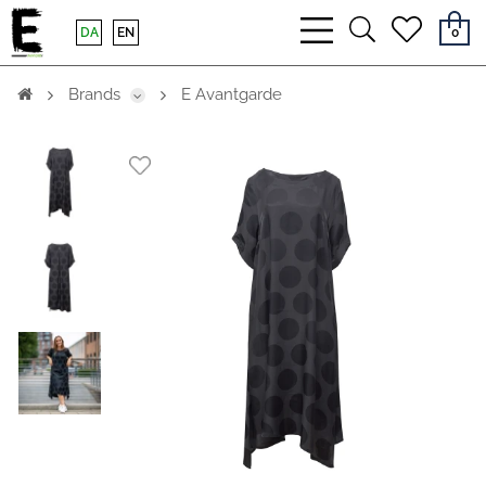
bars
search
heart
DA
EN
0
light
light
light
Brands
E Avantgarde