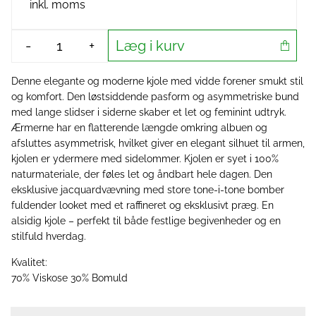
inkl. moms
Læg i kurv
-
+
Denne elegante og moderne kjole med vidde forener smukt stil
og komfort. Den løstsiddende pasform og asymmetriske bund
med lange slidser i siderne skaber et let og feminint udtryk.
Ærmerne har en flatterende længde omkring albuen og
afsluttes asymmetrisk, hvilket giver en elegant silhuet til armen,
kjolen er ydermere med sidelommer. Kjolen er syet i 100%
naturmateriale, der føles let og åndbart hele dagen. Den
eksklusive jacquardvævning med store tone-i-tone bomber
fuldender looket med et raffineret og eksklusivt præg. En
alsidig kjole – perfekt til både festlige begivenheder og en
stilfuld hverdag.
Kvalitet:
70% Viskose 30% Bomuld