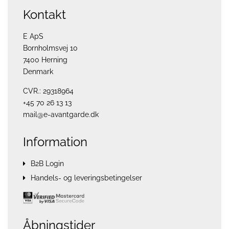
Kontakt
E ApS
Bornholmsvej 10
7400 Herning
Denmark
CVR.: 29318964
+45 70 26 13 13
mail@e-avantgarde.dk
Information
B2B Login
Handels- og leveringsbetingelser
Åbningstider