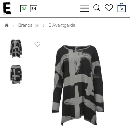
bars
search
heart
DA
EN
0
light
light
light
Brands
E Avantgarde