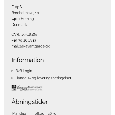
E ApS
Bornholmsvej 10
7400 Herning
Denmark
CVR.: 29318964
+45 70 26 13 13
mail@e-avantgarde.dk
Information
B2B Login
Handels- og leveringsbetingelser
Åbningstider
Mandag
08.00 - 16.30