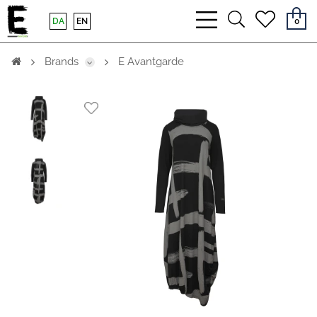
bars
search
heart
DA
EN
0
light
light
light
Brands
E Avantgarde