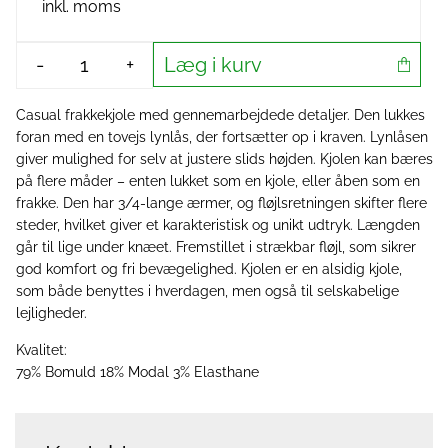
inkl. moms
Læg i kurv
-
+
Casual frakkekjole med gennemarbejdede detaljer. Den lukkes
foran med en tovejs lynlås, der fortsætter op i kraven. Lynlåsen
giver mulighed for selv at justere slids højden. Kjolen kan bæres
på flere måder – enten lukket som en kjole, eller åben som en
frakke. Den har 3/4-lange ærmer, og fløjlsretningen skifter flere
steder, hvilket giver et karakteristisk og unikt udtryk. Længden
går til lige under knæet. Fremstillet i strækbar fløjl, som sikrer
god komfort og fri bevægelighed. Kjolen er en alsidig kjole,
som både benyttes i hverdagen, men også til selskabelige
lejligheder.
Kvalitet:
79% Bomuld 18% Modal 3% Elasthane