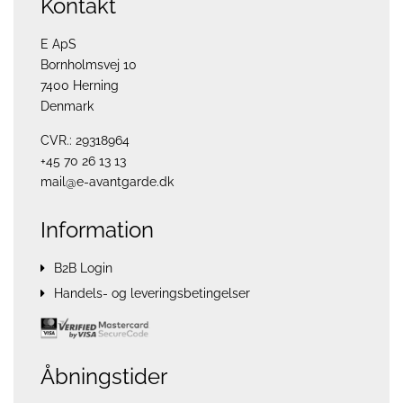
Kontakt
E ApS
Bornholmsvej 10
7400 Herning
Denmark
CVR.: 29318964
+45 70 26 13 13
mail@e-avantgarde.dk
Information
B2B Login
Handels- og leveringsbetingelser
Åbningstider