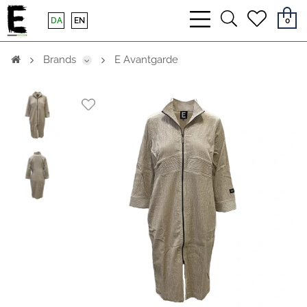
bars
search
heart
DA
EN
0
light
light
light
Brands
E Avantgarde