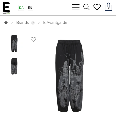
bars
search
heart
DA
EN
0
light
light
light
Brands
E Avantgarde