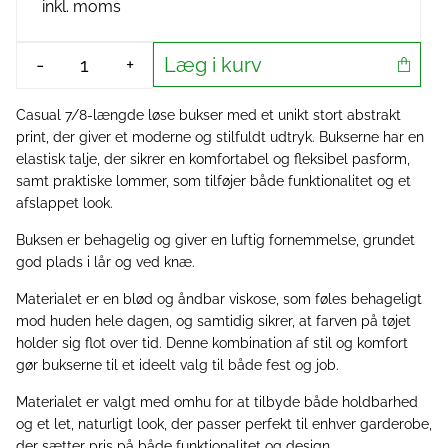
inkl. moms
Læg i kurv
-
+
Casual 7/8-længde løse bukser med et unikt stort abstrakt
print, der giver et moderne og stilfuldt udtryk. Bukserne har en
elastisk talje, der sikrer en komfortabel og fleksibel pasform,
samt praktiske lommer, som tilføjer både funktionalitet og et
afslappet look.
Buksen er behagelig og giver en luftig fornemmelse, grundet
god plads i lår og ved knæ.
Materialet er en blød og åndbar viskose, som føles behageligt
mod huden hele dagen, og samtidig sikrer, at farven på tøjet
holder sig flot over tid. Denne kombination af stil og komfort
gør bukserne til et ideelt valg til både fest og job.
Materialet er valgt med omhu for at tilbyde både holdbarhed
og et let, naturligt look, der passer perfekt til enhver garderobe,
der sætter pris på både funktionalitet og design.