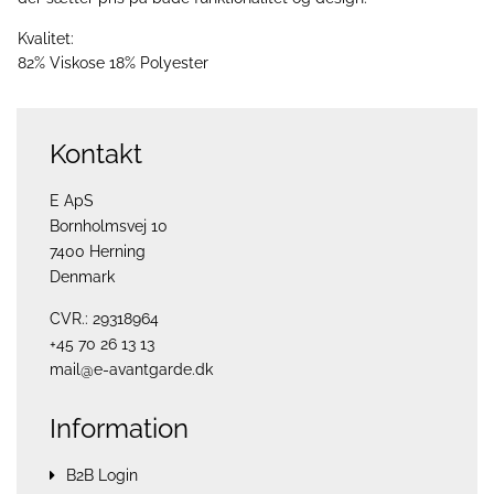
Kvalitet:
82% Viskose 18% Polyester
Kontakt
E ApS
Bornholmsvej 10
7400 Herning
Denmark
CVR.: 29318964
+45 70 26 13 13
mail@e-avantgarde.dk
Information
B2B Login