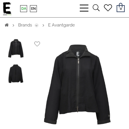
bars
search
heart
DA
EN
0
light
light
light
Brands
E Avantgarde