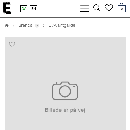
bars
search
heart
DA
EN
0
light
light
light
Brands
E Avantgarde