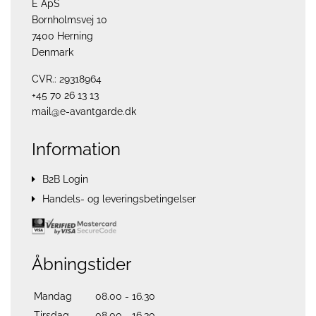
E ApS
Bornholmsvej 10
7400 Herning
Denmark
CVR.: 29318964
+45 70 26 13 13
mail@e-avantgarde.dk
Information
B2B Login
Handels- og leveringsbetingelser
Åbningstider
Mandag
08.00 - 16.30
Tirsdag
08.00 - 16.30