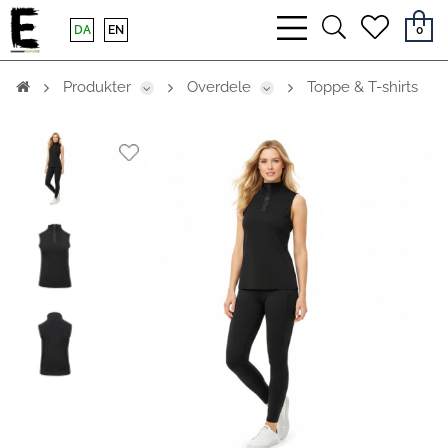
bars
search
heart
DA
EN
0
light
light
light
Produkter
Overdele
Toppe & T-shirts