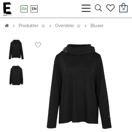
bars
search
heart
DA
EN
0
light
light
light
Produkter
Overdele
Bluser