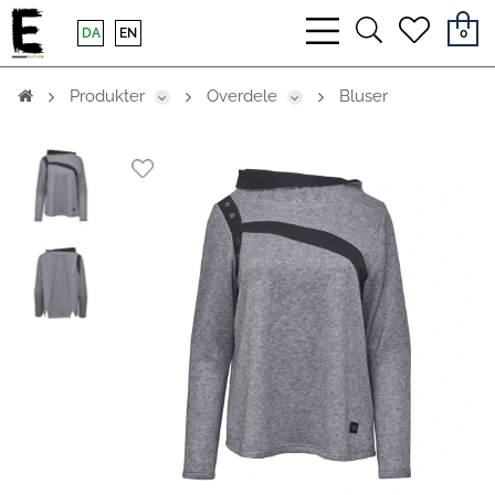
bars
search
heart
DA
EN
0
light
light
light
Produkter
Overdele
Bluser