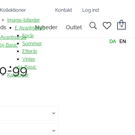
Kollektioner
Kontakt
Log ind
Image-billeder
search
heart
0
nds
Nyheder
Outlet
E Avantgarde
light
light
Forår
 Avantgarde
DA
EN
Sommer
65 Basic
Efterår
Vinter
80-99
365 Basic
Kataloger