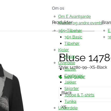
Om os
Om E Avantgarde
Produkter
Bra
Messer og andre events
365+Tilbehør
E
365 Basic
3
Tilbehør
Kjoler
Bluse 147
Kjoler
Overdele
Style: 14780-99--XS-Black
Bluser
Cardigans
SIZE GUIDE
Jakker
Skjorter
Black
Toppe & T-shirts
Tunika
XS
Underdele