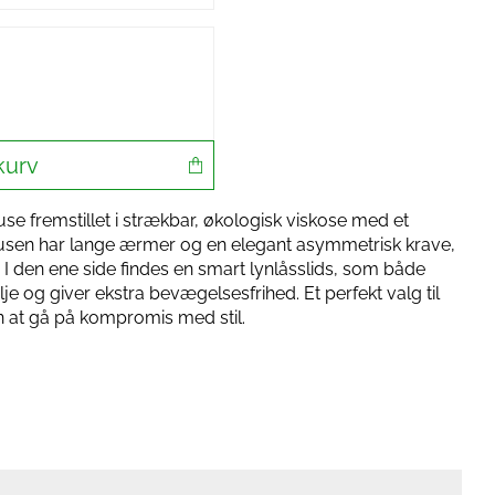
kurv
se fremstillet i strækbar, økologisk viskose med et
Blusen har lange ærmer og en elegant asymmetrisk krave,
 I den ene side findes en smart lynlåsslids, som både
e og giver ekstra bevægelsesfrihed. Et perfekt valg til
n at gå på kompromis med stil.