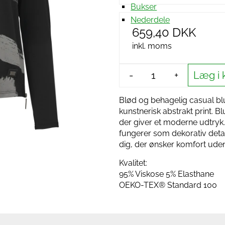
Bukser
Nederdele
659,40 DKK
inkl. moms
Læg i 
-
+
Blød og behagelig casual blu
kunstnerisk abstrakt print. 
der giver et moderne udtryk.
fungerer som dekorativ detalj
dig, der ønsker komfort ude
Kvalitet:
95% Viskose 5% Elasthane
OEKO-TEX® Standard 100