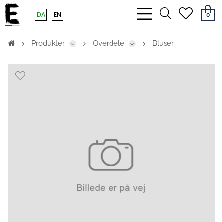
bars
search
heart
DA
EN
0
light
light
light
Produkter
Overdele
Bluser