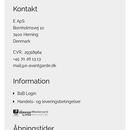
Kontakt
E ApS
Bornholmsvej 10
7400 Herning
Denmark
CVR.: 29318964
+45 70 26 13 13
mail@e-avantgarde.dk
Information
B2B Login
Handels- og leveringsbetingelser
Åbningstider