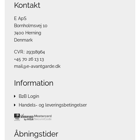
Kontakt
E ApS
Bornholmsvej 10
7400 Herning
Denmark
CVR.: 29318964
+45 70 26 13 13
mail@e-avantgarde.dk
Information
B2B Login
Handels- og leveringsbetingelser
Åbningstider