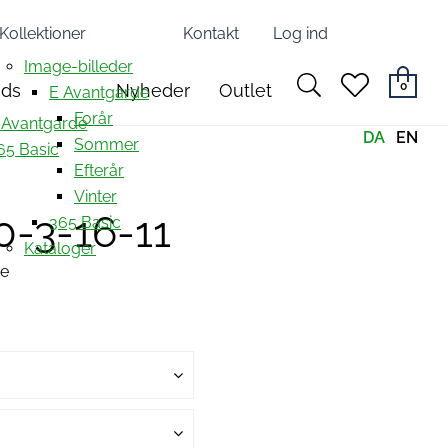
Kollektioner
Kontakt
Log ind
Image-billeder
search
heart
0
nds
Nyheder
Outlet
E Avantgarde
light
light
Forår
 Avantgarde
DA
EN
Sommer
65 Basic
Efterår
Vinter
0-3-16-11
365 Basic
Kataloger
ue