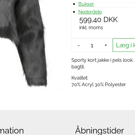
Bukser
Nederdele
599,40 DKK
inkl. moms
Læg i 
-
+
Sporty kort jakke i pels look.
bagtil.
Kvalitet:
70% Acryl 30% Polyester
mation
Åbningstider