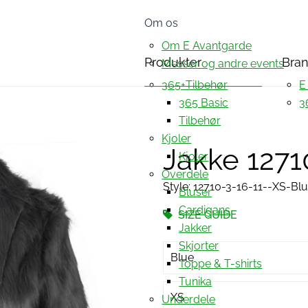
Om os
Om E Avantgarde
Produkter
Bra
Messer og andre events
365+Tilbehør
E
365 Basic
3
Tilbehør
Kjoler
Jakke 1271
Kjoler
Overdele
Style: 12710-3-16-11--XS-Bl
Bluser
Cardigans
SIZE GUIDE
Jakker
Skjorter
Blue
Toppe & T-shirts
Tunika
XS
Underdele