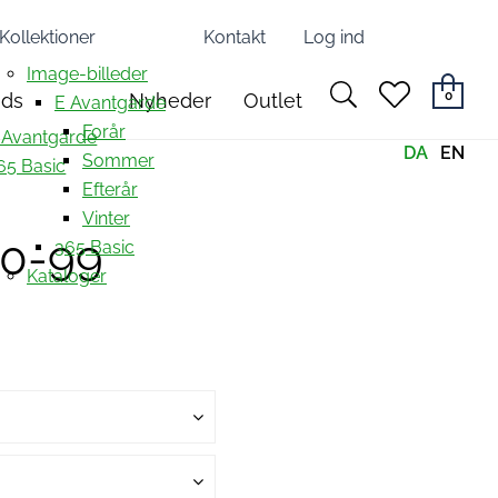
Kollektioner
Kontakt
Log ind
Image-billeder
search
heart
0
nds
Nyheder
Outlet
E Avantgarde
light
light
Forår
 Avantgarde
DA
EN
Sommer
65 Basic
Efterår
Vinter
60-99
365 Basic
Kataloger