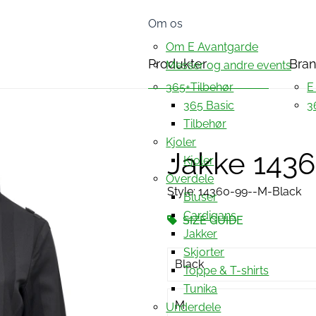
Om os
Om E Avantgarde
Produkter
Bra
Messer og andre events
365+Tilbehør
E
365 Basic
3
Tilbehør
Kjoler
Jakke 143
Kjoler
Overdele
Style: 14360-99--M-Black
Bluser
Cardigans
SIZE GUIDE
Jakker
Skjorter
Black
Toppe & T-shirts
Tunika
M
Underdele