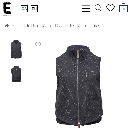
bars
search
heart
DA
EN
0
light
light
light
Produkter
Overdele
Jakker