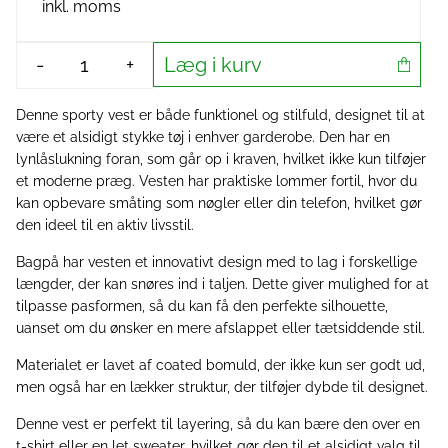
inkl. moms
Læg i kurv
-
+
Denne sporty vest er både funktionel og stilfuld, designet til at
være et alsidigt stykke tøj i enhver garderobe. Den har en
lynlåslukning foran, som går op i kraven, hvilket ikke kun tilføjer
et moderne præg. Vesten har praktiske lommer fortil, hvor du
kan opbevare småting som nøgler eller din telefon, hvilket gør
den ideel til en aktiv livsstil.
Bagpå har vesten et innovativt design med to lag i forskellige
længder, der kan snøres ind i taljen. Dette giver mulighed for at
tilpasse pasformen, så du kan få den perfekte silhouette,
uanset om du ønsker en mere afslappet eller tætsiddende stil.
Materialet er lavet af coated bomuld, der ikke kun ser godt ud,
men også har en lækker struktur, der tilføjer dybde til designet.
Denne vest er perfekt til layering, så du kan bære den over en
t-shirt eller en let sweater, hvilket gør den til et alsidigt valg til