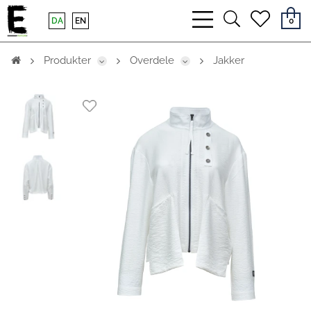
bars
search
heart
DA
EN
0
light
light
light
Produkter
Overdele
Jakker