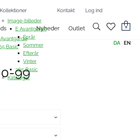
Kollektioner
Kontakt
Log ind
Image-billeder
search
heart
0
nds
Nyheder
Outlet
E Avantgarde
light
light
Forår
 Avantgarde
DA
EN
Sommer
65 Basic
Efterår
Vinter
00-99
365 Basic
Kataloger