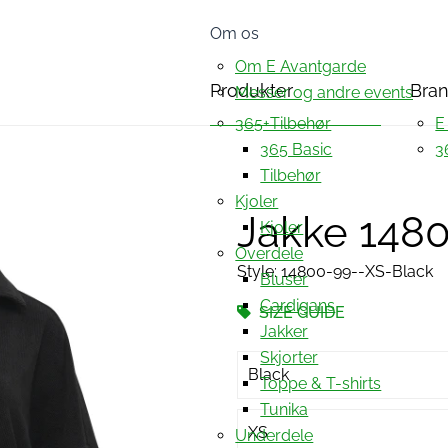
Om os
Om E Avantgarde
Produkter
Bra
Messer og andre events
365+Tilbehør
E
365 Basic
3
Tilbehør
Kjoler
Jakke 148
Kjoler
Overdele
Style: 14800-99--XS-Black
Bluser
Cardigans
SIZE GUIDE
Jakker
Skjorter
Black
Toppe & T-shirts
Tunika
XS
Underdele