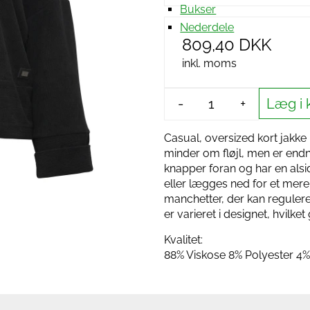
Bukser
Nederdele
809,40 DKK
inkl. moms
Læg i 
-
+
Casual, oversized kort jakke 
minder om fløjl, men er end
knapper foran og har en alsi
eller lægges ned for et mere
manchetter, der kan regule
er varieret i designet, hvilket
Kvalitet:
88% Viskose 8% Polyester 4