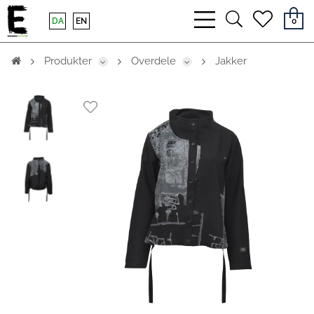
bars
search
heart
DA
EN
0
light
light
light
Produkter
Overdele
Jakker