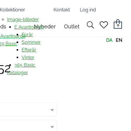
Kollektioner
Kontakt
Log ind
Image-billeder
search
heart
0
nds
Nyheder
Outlet
E Avantgarde
light
light
Forår
 Avantgarde
DA
EN
Sommer
65 Basic
Efterår
Vinter
52
365 Basic
Kataloger