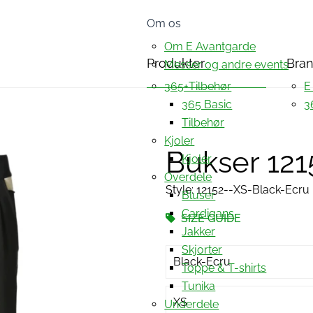
Om os
Om E Avantgarde
Produkter
Bra
Messer og andre events
365+Tilbehør
E
365 Basic
3
Tilbehør
Kjoler
Bukser 121
Kjoler
Overdele
Style: 12152--XS-Black-Ecru
Bluser
Cardigans
SIZE GUIDE
Jakker
Skjorter
Black-Ecru
Toppe & T-shirts
Tunika
XS
Underdele