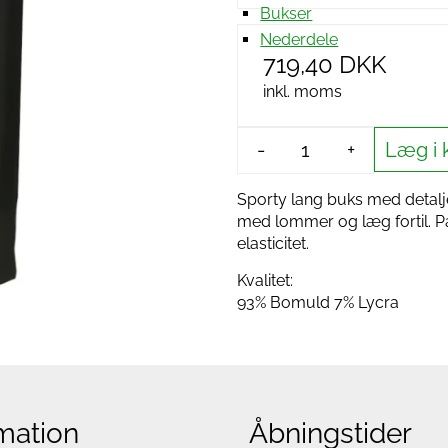
Bukser
Nederdele
719,40 DKK
inkl. moms
Læg i 
-
+
Sporty lang buks med detal
med lommer og læg fortil. Pa
elasticitet.
Kvalitet:
93% Bomuld 7% Lycra
mation
Åbningstider