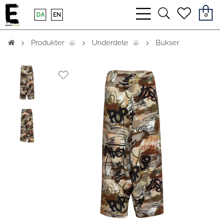
bars
search
heart
DA
EN
0
light
light
light
Produkter
Underdele
Bukser