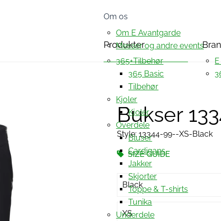
Om os
Om E Avantgarde
Produkter
Bra
Messer og andre events
365+Tilbehør
E
365 Basic
3
Tilbehør
Kjoler
Bukser 13
Kjoler
Overdele
Style: 13344-99--XS-Black
Bluser
Cardigans
SIZE GUIDE
Jakker
Skjorter
Black
Toppe & T-shirts
Tunika
XS
Underdele