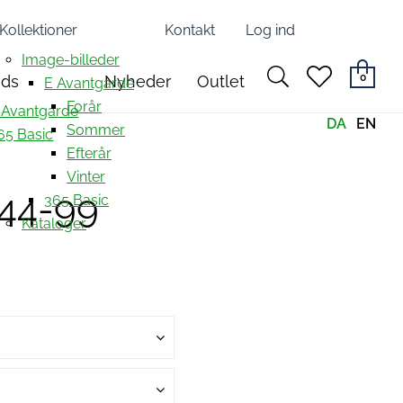
Kollektioner
Kontakt
Log ind
Image-billeder
search
heart
0
nds
Nyheder
Outlet
E Avantgarde
light
light
Forår
 Avantgarde
DA
EN
Sommer
65 Basic
Efterår
Vinter
344-99
365 Basic
Kataloger