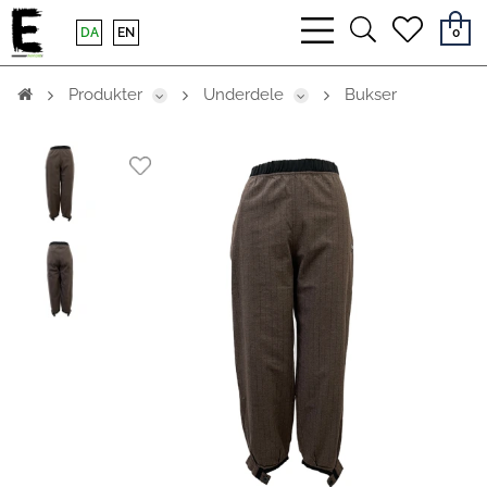
bars
search
heart
DA
EN
0
light
light
light
Produkter
Underdele
Bukser