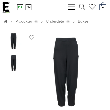
bars
search
heart
DA
EN
0
light
light
light
Produkter
Underdele
Bukser