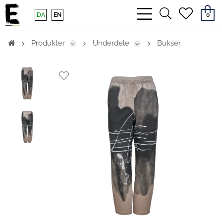
bars
search
heart
DA
EN
0
light
light
light
Produkter
Underdele
Bukser