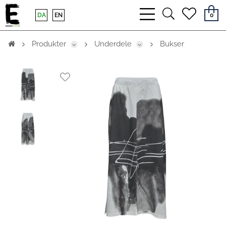
bars
search
heart
DA
EN
0
light
light
light
Produkter
Underdele
Bukser