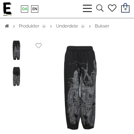
bars
search
heart
DA
EN
0
light
light
light
Produkter
Underdele
Bukser