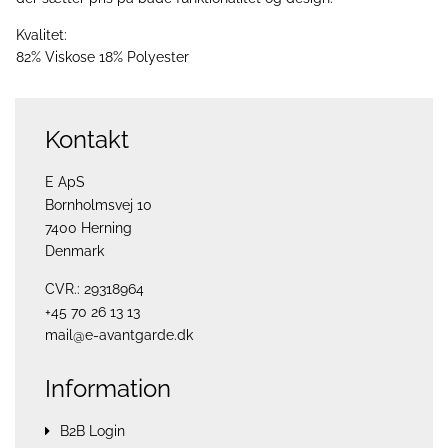
Kvalitet:
82% Viskose 18% Polyester
Kontakt
E ApS
Bornholmsvej 10
7400 Herning
Denmark
CVR.: 29318964
+45 70 26 13 13
mail@e-avantgarde.dk
Information
B2B Login