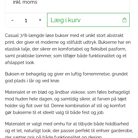
inkl. moms
Læg i kurv
-
+
Casual 7/8-længde løse bukser med et unikt stort abstrakt
print, der giver et moderne og stilfuldt udtryk. Bukserne har en
elastisk talje, der sikrer en komfortabel og fleksibel pasform,
samt praktiske lommer, som tilføjer både funktionalitet og et
afslappet look.
Buksen er behagelig og giver en luftig fornemmelse, grundet
god plads i lår og ved knæ.
Materialet er en blød og åndbar viskose, som føles behageligt
mod huden hele dagen, og samtidig sikrer, at farven på tøjet
holder sig flot over tid. Denne kombination af stil og komfort
gør bukserne til et ideelt valg til både fest og job.
Materialet er valgt med omhu for at tilbyde både holdbarhed
og et let, naturligt look, der passer perfekt til enhver garderobe,
der sætter pris på både funktionalitet og design.