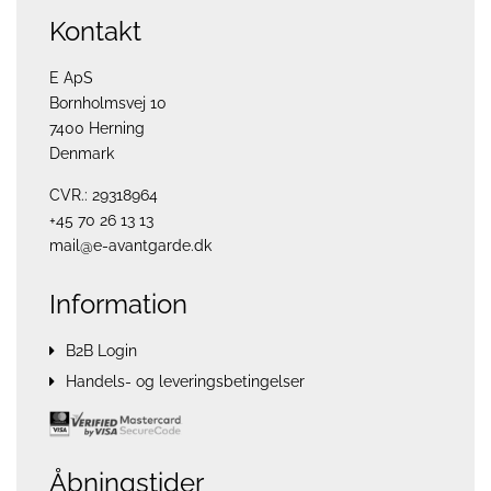
Kontakt
E ApS
Bornholmsvej 10
7400 Herning
Denmark
CVR.: 29318964
+45 70 26 13 13
mail@e-avantgarde.dk
Information
B2B Login
Handels- og leveringsbetingelser
Åbningstider