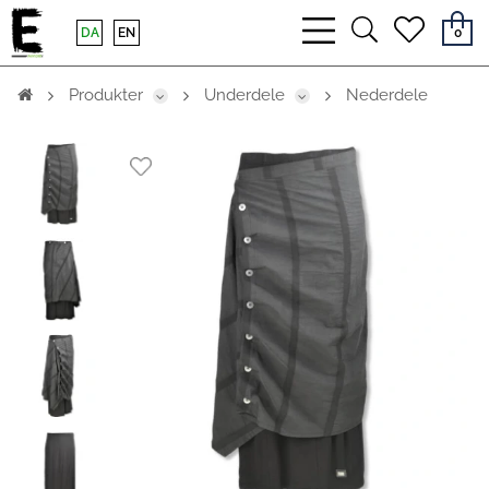
bars
search
heart
DA
EN
0
light
light
light
Produkter
Underdele
Nederdele