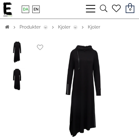
bars
search
heart
DA
EN
0
light
light
light
Produkter
Kjoler
Kjoler