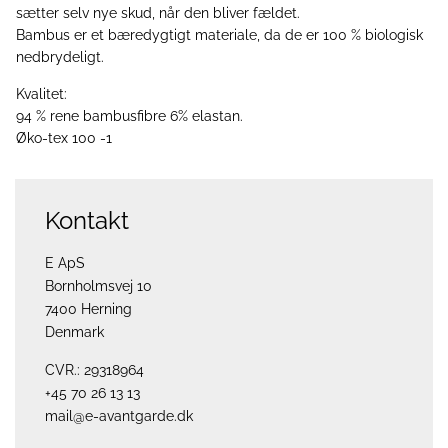
sætter selv nye skud, når den bliver fældet.
Bambus er et bæredygtigt materiale, da de er 100 % biologisk
nedbrydeligt.
Kvalitet:
94 % rene bambusfibre 6% elastan.
Øko-tex 100 -1
Kontakt
E ApS
Bornholmsvej 10
7400 Herning
Denmark
CVR.: 29318964
+45 70 26 13 13
mail@e-avantgarde.dk