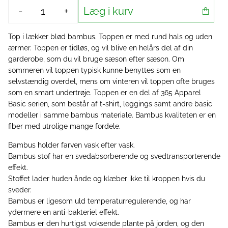
Læg i kurv
-
+
Top i lækker blød bambus. Toppen er med rund hals og uden
ærmer. Toppen er tidløs, og vil blive en helårs del af din
garderobe, som du vil bruge sæson efter sæson. Om
sommeren vil toppen typisk kunne benyttes som en
selvstændig overdel, mens om vinteren vil toppen ofte bruges
som en smart undertrøje. Toppen er en del af 365 Apparel
Basic serien, som består af t-shirt, leggings samt andre basic
modeller i samme bambus materiale. Bambus kvaliteten er en
fiber med utrolige mange fordele.
Bambus holder farven vask efter vask.
Bambus stof har en svedabsorberende og svedtransporterende
effekt.
Stoffet lader huden ånde og klæber ikke til kroppen hvis du
sveder.
Bambus er ligesom uld temperaturregulerende, og har
ydermere en anti-bakteriel effekt.
Bambus er den hurtigst voksende plante på jorden, og den