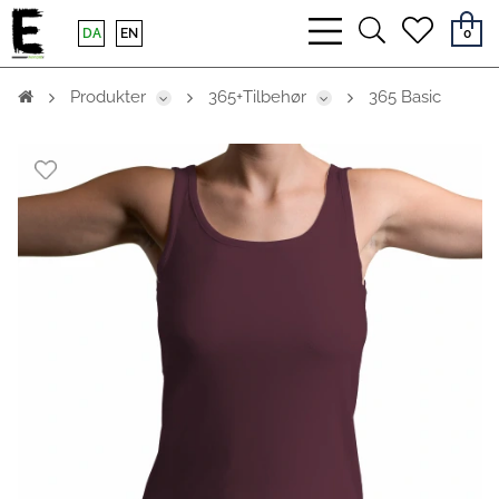
bars
search
heart
DA
EN
0
light
light
light
Produkter
365+Tilbehør
365 Basic