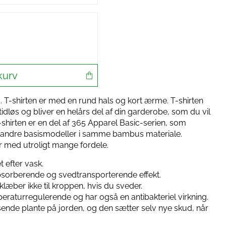
kurv
. T-shirten er med en rund hals og kort ærme. T-shirten
 tidløs og bliver en helårs del af din garderobe, som du vil
hirten er en del af 365 Apparel Basic-serien, som
og andre basismodeller i samme bambus materiale.
r med utroligt mange fordele.
 efter vask.
sorberende og svedtransporterende effekt.
læber ikke til kroppen, hvis du sveder.
raturregulerende og har også en antibakteriel virkning.
ende plante på jorden, og den sætter selv nye skud, når