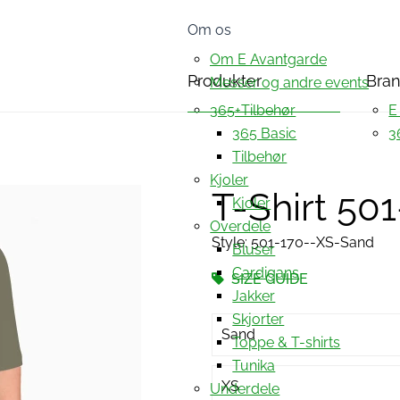
Om os
Om E Avantgarde
Produkter
Bra
Messer og andre events
365+Tilbehør
E
365 Basic
3
Tilbehør
Kjoler
T-Shirt 50
Kjoler
Overdele
Style: 501-170--XS-Sand
Bluser
Cardigans
SIZE GUIDE
Jakker
Skjorter
Sand
Toppe & T-shirts
Tunika
XS
Underdele