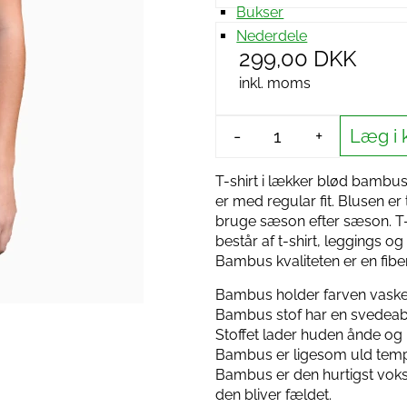
Bukser
Nederdele
299,00 DKK
inkl. moms
Læg i 
-
+
T-shirt i lækker blød bambus
er med regular fit. Blusen er
bruge sæson efter sæson. T-s
består af t-shirt, leggings 
Bambus kvaliteten er en fibe
Bambus holder farven vasket
Bambus stof har en svedeab
Stoffet lader huden ånde og k
Bambus er ligesom uld tempe
Bambus er den hurtigst voks
den bliver fældet.