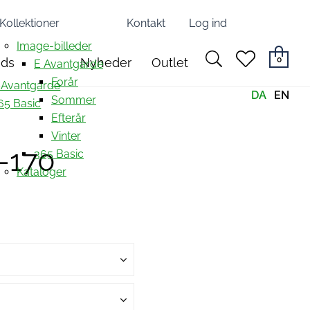
Kollektioner
Kontakt
Log ind
Image-billeder
search
heart
0
nds
Nyheder
Outlet
E Avantgarde
light
light
Forår
 Avantgarde
DA
EN
Sommer
65 Basic
Efterår
Vinter
1-170
365 Basic
Kataloger