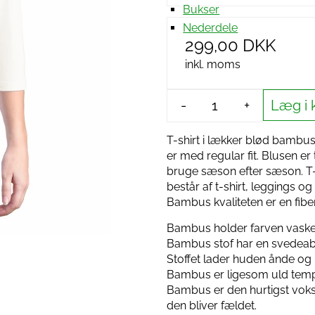
Bukser
Nederdele
299,00 DKK
inkl. moms
Læg i 
-
+
T-shirt i lækker blød bambus
er med regular fit. Blusen er
bruge sæson efter sæson. T-s
består af t-shirt, leggings 
Bambus kvaliteten er en fibe
Bambus holder farven vasket
Bambus stof har en svedeab
Stoffet lader huden ånde og k
Bambus er ligesom uld tempe
Bambus er den hurtigst voks
den bliver fældet.