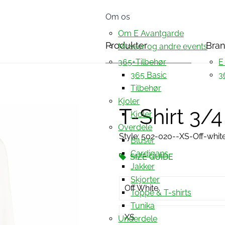
Om os
Om E Avantgarde
Produkter
Bra
Messer og andre events
365+Tilbehør
E
365 Basic
3
Tilbehør
Kjoler
T-Shirt 3/
Kjoler
Overdele
Style: 502-020--XS-Off-whit
Bluser
Cardigans
SIZE GUIDE
Jakker
Skjorter
Off White
Toppe & T-shirts
Tunika
XS
Underdele