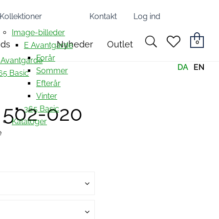
Kollektioner
Kontakt
Log ind
Image-billeder
search
heart
0
nds
Nyheder
Outlet
E Avantgarde
light
light
Forår
 Avantgarde
DA
EN
Sommer
65 Basic
Efterår
Vinter
4 502-020
365 Basic
Kataloger
e