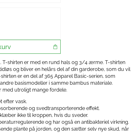
kurv
. T-shirten er med en rund hals og 3/4 ærme. T-shirten
 tidløs og bliver en helårs del af din garderobe, som du vil
hirten er en del af 365 Apparel Basic-serien, som
og andre basismodeller i samme bambus materiale.
r med utroligt mange fordele.
 efter vask.
sorberende og svedtransporterende effekt.
læber ikke til kroppen, hvis du sveder.
raturregulerende og har også en antibakteriel virkning.
ende plante på jorden, og den sætter selv nye skud, når