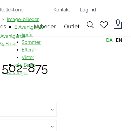
Kollektioner
Kontakt
Log ind
Image-billeder
search
heart
0
nds
Nyheder
Outlet
E Avantgarde
light
light
Forår
 Avantgarde
DA
EN
Sommer
65 Basic
Efterår
Vinter
4 502-875
365 Basic
Kataloger