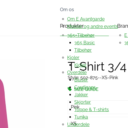
Om os
Om E Avantgarde
Produkter
Bra
Messer og andre events
365+Tilbehør
E
365 Basic
3
Tilbehør
Kjoler
T-Shirt 3/
Kjoler
Overdele
Style: 502-875--XS-Pink
Bluser
Cardigans
SIZE GUIDE
Jakker
Skjorter
Pink
Toppe & T-shirts
Tunika
XS
Underdele