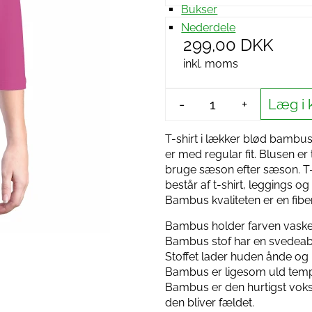
Bukser
Nederdele
299,00 DKK
inkl. moms
Læg i 
-
+
T-shirt i lækker blød bambus
er med regular fit. Blusen er
bruge sæson efter sæson. T-s
består af t-shirt, leggings 
Bambus kvaliteten er en fibe
Bambus holder farven vasket
Bambus stof har en svedeab
Stoffet lader huden ånde og k
Bambus er ligesom uld tempe
Bambus er den hurtigst voks
den bliver fældet.