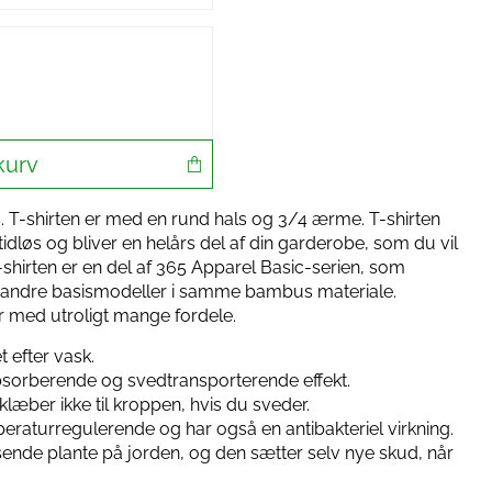
kurv
. T-shirten er med en rund hals og 3/4 ærme. T-shirten
 tidløs og bliver en helårs del af din garderobe, som du vil
hirten er en del af 365 Apparel Basic-serien, som
og andre basismodeller i samme bambus materiale.
r med utroligt mange fordele.
 efter vask.
sorberende og svedtransporterende effekt.
læber ikke til kroppen, hvis du sveder.
raturregulerende og har også en antibakteriel virkning.
ende plante på jorden, og den sætter selv nye skud, når