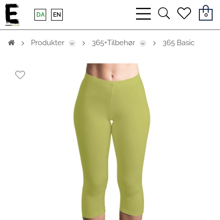
bars
search
heart
DA
EN
0
light
light
light
Produkter
365+Tilbehør
365 Basic